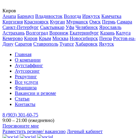
Киров
Анапа
Барнаул
Владивосток
Вологда
Иркутск
Камчатка
Киргизия
Красноярск
Курган
Мурманск
Омск
Пермь
Самара
Санкт-Петербург
Сыктывкар
Уфа
Челябинск
Ярославль
Астрахань
Волгоград
Воронеж
Екатеринбург
Казань
Калуга
Кемерово
Киров
Крым
Москва
Новосибирск
Пенза
Ростов-на-
Дону
Саратов
Ставрополь
Туапсе
Хабаровск
Якутск
Главная
О компании
Аутстаффинг
Аутсорсинг
Рекрутинг
Все услуги
Франшиза
Вакансии и резюме
Статьи
Контакты
8 (903) 301-60-75
9:00 – 21:00 (ежедневно)
Перезвоните мне
Разместить резюме/ вакансию
Личный кабинет