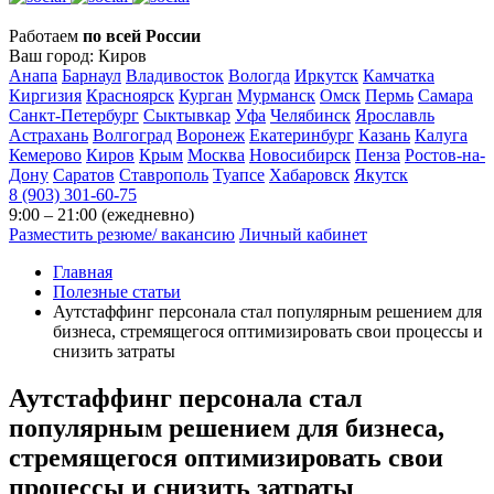
Работаем
по всей России
Ваш город:
Киров
Анапа
Барнаул
Владивосток
Вологда
Иркутск
Камчатка
Киргизия
Красноярск
Курган
Мурманск
Омск
Пермь
Самара
Санкт-Петербург
Сыктывкар
Уфа
Челябинск
Ярославль
Астрахань
Волгоград
Воронеж
Екатеринбург
Казань
Калуга
Кемерово
Киров
Крым
Москва
Новосибирск
Пенза
Ростов-на-
Дону
Саратов
Ставрополь
Туапсе
Хабаровск
Якутск
8 (903) 301-60-75
9:00 – 21:00 (ежедневно)
Разместить резюме/ вакансию
Личный кабинет
Главная
Полезные статьи
Аутстаффинг персонала стал популярным решением для
бизнеса, стремящегося оптимизировать свои процессы и
снизить затраты
Аутстаффинг персонала стал
популярным решением для бизнеса,
стремящегося оптимизировать свои
процессы и снизить затраты