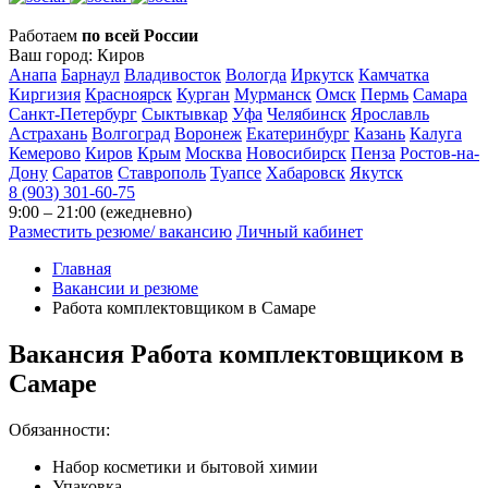
Работаем
по всей России
Ваш город:
Киров
Анапа
Барнаул
Владивосток
Вологда
Иркутск
Камчатка
Киргизия
Красноярск
Курган
Мурманск
Омск
Пермь
Самара
Санкт-Петербург
Сыктывкар
Уфа
Челябинск
Ярославль
Астрахань
Волгоград
Воронеж
Екатеринбург
Казань
Калуга
Кемерово
Киров
Крым
Москва
Новосибирск
Пенза
Ростов-на-
Дону
Саратов
Ставрополь
Туапсе
Хабаровск
Якутск
8 (903) 301-60-75
9:00 – 21:00 (ежедневно)
Разместить резюме/ вакансию
Личный кабинет
Главная
Вакансии и резюме
Работа комплектовщиком в Самаре
Вакансия
Работа комплектовщиком в
Самаре
Обязанности:
Набор косметики и бытовой химии
Упаковка