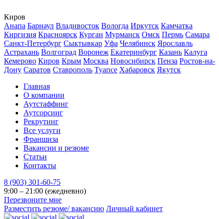
Киров
Анапа
Барнаул
Владивосток
Вологда
Иркутск
Камчатка
Киргизия
Красноярск
Курган
Мурманск
Омск
Пермь
Самара
Санкт-Петербург
Сыктывкар
Уфа
Челябинск
Ярославль
Астрахань
Волгоград
Воронеж
Екатеринбург
Казань
Калуга
Кемерово
Киров
Крым
Москва
Новосибирск
Пенза
Ростов-на-
Дону
Саратов
Ставрополь
Туапсе
Хабаровск
Якутск
Главная
О компании
Аутстаффинг
Аутсорсинг
Рекрутинг
Все услуги
Франшиза
Вакансии и резюме
Статьи
Контакты
8 (903) 301-60-75
9:00 – 21:00 (ежедневно)
Перезвоните мне
Разместить резюме/ вакансию
Личный кабинет