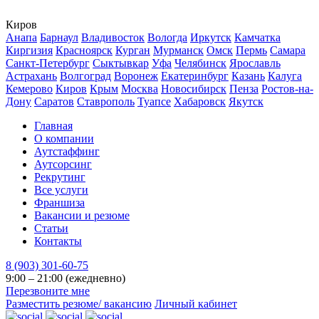
Киров
Анапа
Барнаул
Владивосток
Вологда
Иркутск
Камчатка
Киргизия
Красноярск
Курган
Мурманск
Омск
Пермь
Самара
Санкт-Петербург
Сыктывкар
Уфа
Челябинск
Ярославль
Астрахань
Волгоград
Воронеж
Екатеринбург
Казань
Калуга
Кемерово
Киров
Крым
Москва
Новосибирск
Пенза
Ростов-на-
Дону
Саратов
Ставрополь
Туапсе
Хабаровск
Якутск
Главная
О компании
Аутстаффинг
Аутсорсинг
Рекрутинг
Все услуги
Франшиза
Вакансии и резюме
Статьи
Контакты
8 (903) 301-60-75
9:00 – 21:00 (ежедневно)
Перезвоните мне
Разместить резюме/ вакансию
Личный кабинет