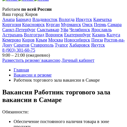
Работаем
по всей России
Ваш город:
Киров
Анапа
Барнаул
Владивосток
Вологда
Иркутск
Камчатка
Киргизия
Красноярск
Курган
Мурманск
Омск
Пермь
Самара
Санкт-Петербург
Сыктывкар
Уфа
Челябинск
Ярославль
Астрахань
Волгоград
Воронеж
Екатеринбург
Казань
Калуга
Кемерово
Киров
Крым
Москва
Новосибирск
Пенза
Ростов-на-
Дону
Саратов
Ставрополь
Туапсе
Хабаровск
Якутск
8 (903) 301-60-75
9:00 – 21:00 (ежедневно)
Разместить резюме/ вакансию
Личный кабинет
Главная
Вакансии и резюме
Работник торгового зала вакансии в Самаре
Вакансия
Работник торгового зала
вакансии в Самаре
Обязанности:
Обеспечение постоянного наличия товара в зоне
продажи